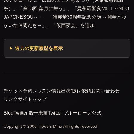
スケジュールに「広田の宮こどもまつり（人形報恩感謝
祭）」「第13回 葉月に舞う」、「曼荼羅饗宴 vol.1 ～NEO
JAPONESQU～」、「雅麗華30周年記念公演 ～麗華とゆ
かいな仲間たち～」、「仮面夜会」を追加
過去の更新履歴を表示
チケット予約
レッスン情報
出演/振付依頼
お問い合わせ
リンク
サイトマップ
Blog
Twitter 飯干未奈
Twitter ブルーローズ公式
Copyright © 2006- Iiboshi Mina All rights reserved.